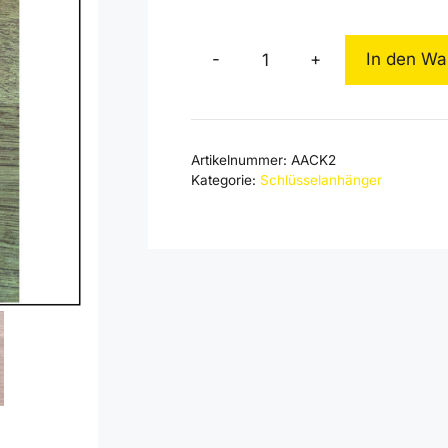
-
+
In den Wa
Alemannia
Schlüsselanhänger
Coin
Menge
Artikelnummer:
AACK2
Kategorie:
Schlüsselanhänger