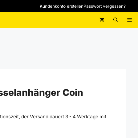
Coin
Kundenkonto erstellen
Passwort vergessen?
Menge
M
sselanhänger Coin
ionszeit, der Versand dauert 3 - 4 Werktage mit