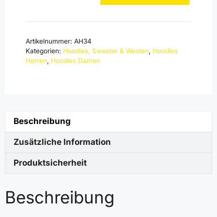
Hoodie
mit
gelber
Artikelnummer:
AH34
Innenkapuze
Kategorien:
Hoodies, Sweater & Westen
,
Hoodies
Menge
Herren
,
Hoodies Damen
Beschreibung
Zusätzliche Information
Produktsicherheit
Beschreibung