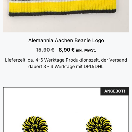
Alemannia Aachen Beanie Logo
Ursprünglicher
Aktueller
15,90
€
8,90
€
inkl. MwSt.
Preis
Preis
Lieferzeit:
ca. 4-6 Werktage Produktionszeit, der Versand
war:
ist:
dauert 3 - 4 Werktage mit DPD/DHL
15,90 €
8,90 €.
ANGEBOT!