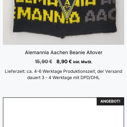
Alemannia Aachen Beanie Allover
Ursprünglicher
Aktueller
15,90
€
8,90
€
inkl. MwSt.
Preis
Preis
Lieferzeit:
ca. 4-6 Werktage Produktionszeit, der Versand
war:
ist:
dauert 3 - 4 Werktage mit DPD/DHL
15,90 €
8,90 €.
ANGEBOT!