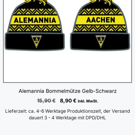
Alemannia Bommelmütze Gelb-Schwarz
Ursprünglicher
Aktueller
15,90
€
8,90
€
inkl. MwSt.
Preis
Preis
Lieferzeit:
ca. 4-6 Werktage Produktionszeit, der Versand
war:
ist:
dauert 3 - 4 Werktage mit DPD/DHL
15,90 €
8,90 €.