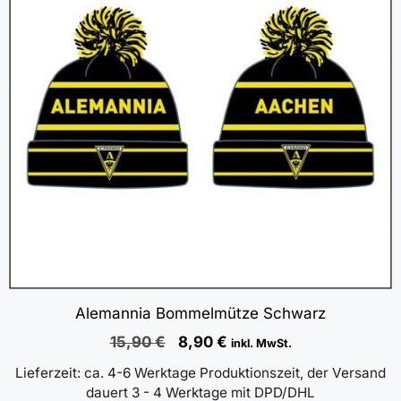
Alemannia Bommelmütze Schwarz
Ursprünglicher
Aktueller
15,90
€
8,90
€
inkl. MwSt.
Preis
Preis
Lieferzeit:
ca. 4-6 Werktage Produktionszeit, der Versand
war:
ist:
dauert 3 - 4 Werktage mit DPD/DHL