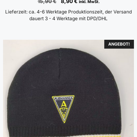
Ursprünglicher
Aktueller
15,90
€
8,90
€
inkl. MwSt.
Preis
Preis
Lieferzeit:
ca. 4-6 Werktage Produktionszeit, der Versand
war:
ist:
dauert 3 - 4 Werktage mit DPD/DHL
15,90 €
8,90 €.
ANGEBOT!