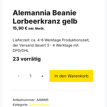
Alemannia Beanie
Lorbeerkranz gelb
15,90
€
inkl. MwSt.
Lieferzeit:
ca. 4-6 Werktage Produktionszeit,
der Versand dauert 3 - 4 Werktage mit
DPD/DHL
23 vorrätig
-
+
In den Warenkorb
Alemannia
Beanie
Lorbeerkranz
gelb
Artikelnummer:
AAWM5
Menge
Kategorie:
Strickmützen