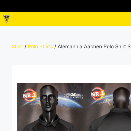
Zum
Inhalt
springen
Start
/
Polo Shirts
/ Alemannia Aachen Polo Shirt 