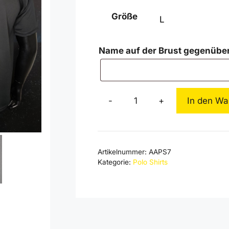
Größe
Name auf der Brust gegenübe
-
+
In den Wa
Alemannia
Aachen
Polo
Shirt
Artikelnummer:
AAPS7
Schwarz
Kategorie:
Polo Shirts
Coolpass
Menge