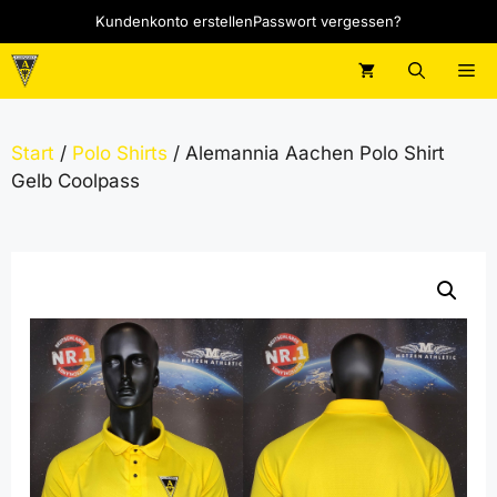
Zum
Kundenkonto erstellen
Passwort vergessen?
Inhalt
springen
M
Start
/
Polo Shirts
/ Alemannia Aachen Polo Shirt
Gelb Coolpass