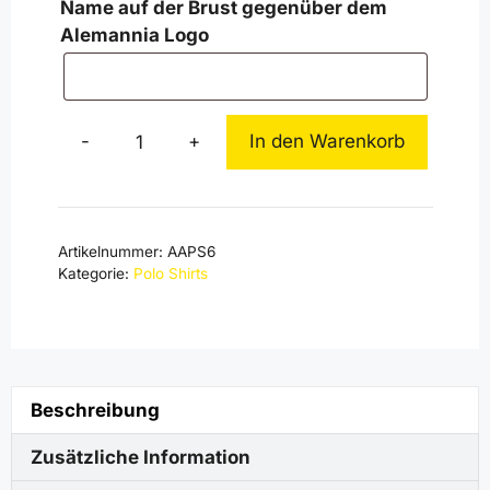
Name auf der Brust gegenüber dem
Alemannia Logo
-
+
In den Warenkorb
Alemannia
Aachen
Polo
Shirt
Artikelnummer:
AAPS6
Gelb
Kategorie:
Polo Shirts
Coolpass
Menge
Beschreibung
Zusätzliche Information